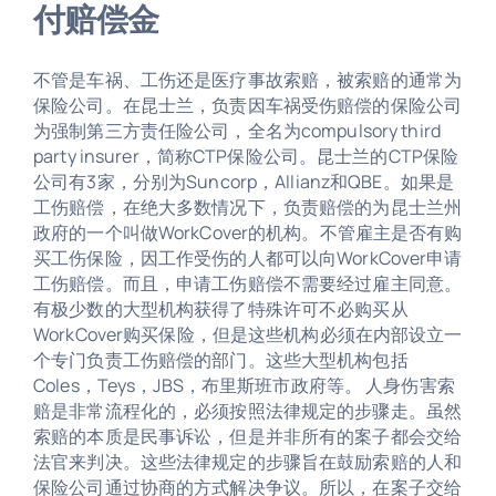
付赔偿金
不管是车祸、工伤还是医疗事故索赔，被索赔的通常为
保险公司。在昆士兰，负责因车祸受伤赔偿的保险公司
为强制第三方责任险公司，全名为compulsory third
party insurer，简称CTP保险公司。昆士兰的CTP保险
公司有3家，分别为Suncorp，Allianz和QBE。如果是
工伤赔偿，在绝大多数情况下，负责赔偿的为昆士兰州
政府的一个叫做WorkCover的机构。不管雇主是否有购
买工伤保险，因工作受伤的人都可以向WorkCover申请
工伤赔偿。而且，申请工伤赔偿不需要经过雇主同意。
有极少数的大型机构获得了特殊许可不必购买从
WorkCover购买保险，但是这些机构必须在内部设立一
个专门负责工伤赔偿的部门。这些大型机构包括
Coles，Teys，JBS，布里斯班市政府等。 人身伤害索
赔是非常流程化的，必须按照法律规定的步骤走。虽然
索赔的本质是民事诉讼，但是并非所有的案子都会交给
法官来判决。这些法律规定的步骤旨在鼓励索赔的人和
保险公司通过协商的方式解决争议。所以，在案子交给