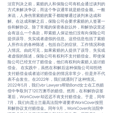
法官判决之前，索赔的人和保险公司有机会通过谈判的
方式来解决争议，而这个争议通常就是赔偿金额。一般
来说，人身伤害索赔的案子都能够通过谈判来达成和
解。在达成和解之后，保险公司会要求索赔的人签署一
份和解协议。除了常规的保密条款以外，和解协议里还
会有这么一个条款，即索赔人保证他们没有向保险公司
提供误导、失实或者虚假的信息。这些信息包括了索赔
人所作出的各种陈述，包括自己的症状、工作情况和收
入情况。由此可见，如果索赔的人提供了误导、失实或
者虚假的陈述，保险公司有权利不支付赔偿金。即使保
险公司已经支付了赔偿金，他们有权利向索赔人追讨赔
偿金。 在实践中，虽然在和解后这种保险公司却拒绝
支付赔偿金或者追讨赔偿金的情况非常少，但是并不代
表不会发生。在2022年，我们就遇到了这种情况。
2022年5月，我们vbr Lawyers帮助Bond女士在工伤赔
偿中争取到了120万澳币的赔偿。然而，在和解协议签
署后，WorkCover却迟迟不肯支付赔偿金。于是，同年
7月，我们向昆士兰最高法院申请要求WorkCover按照
和解协议支付赔偿金。同年9月，WorkCover向法院申