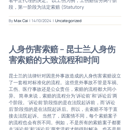
者中止代理的决定。 以工伤为例，工伤赔偿分两个阶
段，第一阶段为法定索赔 (Statutory
By
Max Cai
|
14/10/2024
|
Uncategorized
人身伤害索赔 – 昆士兰人身伤
害索赔的大致流程和时间
昆士兰的法律针对因意外事故造成的人身伤害索赔设立
了一套相对标准化的流程。这些意外事故不管是车祸、
工伤、医疗事故还是公众责任，索赔的流程都大同小
异。 简单来说，索赔的流程分为‘诉讼前’和‘诉讼后’两
个阶段。‘诉讼前’阶段指的是在法院起诉前，而‘诉讼
后’阶段指的是在法院起诉后。所以，去索赔不等于直
接去法院起诉。 当然了，因案情不同，每个索赔案子
的流程也会有所不同。例如，不是所有的索赔案子都要
走‘诉讼前’和‘诉讼后’两套流程才能得到解决。也不是所