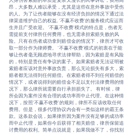
人身伤害索赔的本质是复杂又漫长的民事诉讼，费用高
昂，大多数人难以承受，尤其是这些在意外事故中受伤
的人。为了让伤者能够在没有经济负担的情况下通过法
律渠道维护自己的权益, ‘不赢不收费’的服务模式应运而
生并且广受欢迎。 ‘不赢不收费’模式的特点是，伤者无
需提前支付律所任何费用，也无需承担索赔失败的风
险。只有在伤者成功拿到赔偿金的情况下，律所才可收
取一部分作为律师费。 ‘不赢不收费’模式的初衷在于能
够让伤者毫无顾虑地寻求法律帮助，因为索赔是有风险
的，特别是责任有争议的案子。如果索赔者无法证明被
索赔者应该对意外事故负责，那么无论损失有多大，索
赔者都无法得到任何赔偿。在索赔者得不到任何赔偿的
情况下，或者说得到的赔偿金不足以支付法律费用的情
况下，那么律所就需要自行承担损失了。 有时候，律
所会因为案件没有合理的成功率而中止代理。在这种情
况下，按照‘不赢不收费’的规则，律所不应该收取任何
费用。但是，很多代理协议内会有一类似这样的霸王条
款。这条款会说，如果律所因为案件没有足够的成功率
而中止代理，如果你今后获得了相关赔偿，律所保留追
讨费用的权利。简单点说就是，如果我做不了，你找别