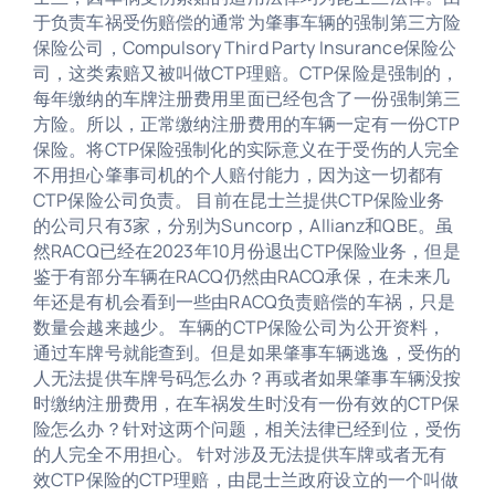
于负责车祸受伤赔偿的通常为肇事车辆的强制第三方险
保险公司，Compulsory Third Party Insurance保险公
司，这类索赔又被叫做CTP理赔。CTP保险是强制的，
每年缴纳的车牌注册费用里面已经包含了一份强制第三
方险。所以，正常缴纳注册费用的车辆一定有一份CTP
保险。将CTP保险强制化的实际意义在于受伤的人完全
不用担心肇事司机的个人赔付能力，因为这一切都有
CTP保险公司负责。 目前在昆士兰提供CTP保险业务
的公司只有3家，分别为Suncorp，Allianz和QBE。虽
然RACQ已经在2023年10月份退出CTP保险业务，但是
鉴于有部分车辆在RACQ仍然由RACQ承保，在未来几
年还是有机会看到一些由RACQ负责赔偿的车祸，只是
数量会越来越少。 车辆的CTP保险公司为公开资料，
通过车牌号就能查到。但是如果肇事车辆逃逸，受伤的
人无法提供车牌号码怎么办？再或者如果肇事车辆没按
时缴纳注册费用，在车祸发生时没有一份有效的CTP保
险怎么办？针对这两个问题，相关法律已经到位，受伤
的人完全不用担心。 针对涉及无法提供车牌或者无有
效CTP保险的CTP理赔，由昆士兰政府设立的一个叫做