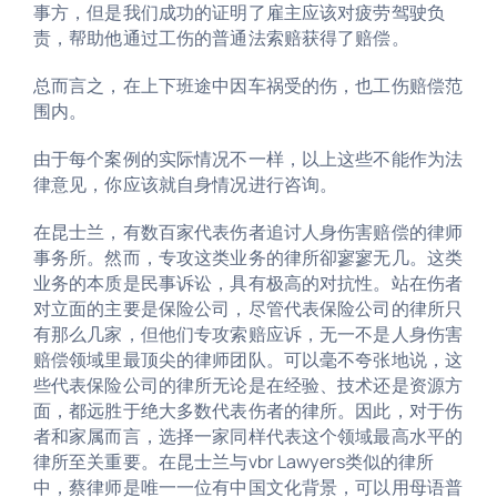
事方，但是我们成功的证明了雇主应该对疲劳驾驶负
责，帮助他通过工伤的普通法索赔获得了赔偿。
总而言之，在上下班途中因车祸受的伤，也工伤赔偿范
围内。
由于每个案例的实际情况不一样，以上这些不能作为法
律意见，你应该就自身情况进行咨询。
在昆士兰，有数百家代表伤者追讨人身伤害赔偿的律师
事务所。然而，专攻这类业务的律所卻寥寥无几。这类
业务的本质是民事诉讼，具有极高的对抗性。站在伤者
对立面的主要是保险公司，尽管代表保险公司的律所只
有那么几家，但他们专攻索赔应诉，无一不是人身伤害
赔偿领域里最顶尖的律师团队。可以毫不夸张地说，这
些代表保险公司的律所无论是在经验、技术还是资源方
面，都远胜于绝大多数代表伤者的律所。因此，对于伤
者和家属而言，选择一家同样代表这个领域最高水平的
律所至关重要。在昆士兰与vbr Lawyers类似的律所
中，蔡律师是唯一一位有中国文化背景，可以用母语普