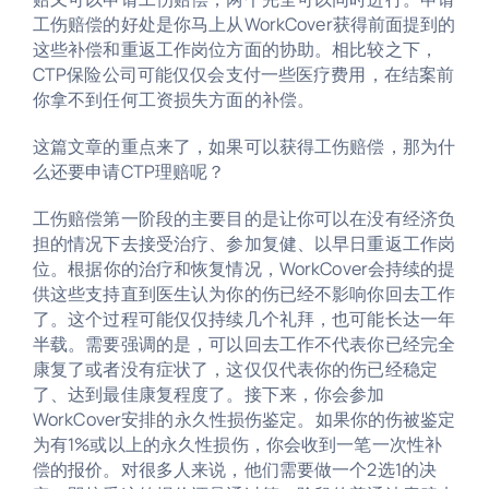
工伤赔偿的好处是你马上从WorkCover获得前面提到的
这些补偿和重返工作岗位方面的协助。相比较之下，
CTP保险公司可能仅仅会支付一些医疗费用，在结案前
你拿不到任何工资损失方面的补偿。
这篇文章的重点来了，如果可以获得工伤赔偿，那为什
么还要申请CTP理赔呢？
工伤赔偿第一阶段
的主要目的是让你可以在没有经济负
担的情况下去接受治疗、参加复健、
以早日重返工作岗
位。
根据你的治疗和恢复情况，WorkCover会持续的提
供这些支持直到医生认为你的伤已经不影响你回去工作
了。这个过程
可能仅仅持续几个礼拜，也可能长达一年
半载。需要强调的是，
可以回去工作不代表你已经完全
康复了或者没有症状了，这仅仅代表你的伤已经稳定
了、达到最佳康复程度了。
接下来
，你会参加
WorkCover安排的永久性损伤鉴定。
如果你的伤被鉴定
为有1%或以上的永久性损伤
，你会收到一笔
一次性补
偿的报价。对很多人来说，他们需要做一个2选1的决