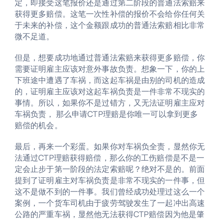
定，即接受这笔报价还是通过
第二阶段的普通法索赔来
获得更多赔偿。
这笔一次性补偿的报价不会给你任何关
于未来的补偿，这个金额跟成功的普通法索赔相比非常
微不足道。
但是，想要成功地通过普通法索赔来获得更多赔偿，你
需要证明雇主应该对意外事故负责。想象一下，你的上
下班途中遭遇了车祸，而这起车祸是由别的司机的造成
的，证明雇主应该对这起车祸负责是一件非常不现实的
事情。所以，如果你不是过错方，又无法证明雇主应对
车祸负责， 那么申请CTP理赔是你唯一可以拿到更多
赔偿的机会。
最后，再来一个彩蛋。如果你对车祸负全责，显然你无
法通过CTP理赔获得赔偿，那么你的工伤赔偿是不是一
定会止步于第一阶段的法定索赔呢？绝对不是的。前面
提到了证明雇主对车祸负责是非常不现实的一件事，但
这不是做不到的一件事。我们曾经成功处理过这么一个
案例，一个货车司机由于疲劳驾驶发生了一起冲出高速
公路的严重车祸，显然他无法获得CTP赔偿因为他是肇