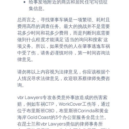
给事发地附近的商店和居民住宅写信征
集信息。
总而言之，寻找肇事车辆是一项繁琐、耗时且
费用高昂的调查任务。最大的挑战并不是需要
花多少时间和花多少费用，而是判断到底需要
做到什么程度才能满足‘适当的询问和搜索’这
项义务。所以，如果受伤的人在肇事逃逸车祸
中受了伤，请务必谨慎对待，第一时间咨询法
律意见。
请勿将以上内容视为法律意见，你应该根据个
人情况寻求法律意见，欢迎联系蔡律师免费咨
询。
vbr Lawyers专攻各类意外事故造成的伤害索
赔，例如车祸CTP，WorkCover工伤等，通过
位于布里斯班CBD，布里斯班Corinda和黄金
海岸 Gold Coast的3个办公室服务全昆士兰。
在昆士兰和vbr Lawyers类似的律师事务所