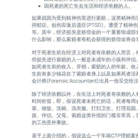
因死者的死亡失去生活和经济依赖的人
。
如果就因为受到精神伤害进行索赔，这类精神伤
抑郁症、创伤应激后遗症(PTSD)。遭受了精
等。其中，经济损失是赔偿金的一个重要组成部
什么影响，那么索赔者有机会获得的赔偿金将会
对于死者生前在经济上对死者有依赖的人而言，
些损失进行索赔的人一般是未成年的小孩和伴侣
如死者生前的收入、开销
，索赔的人
的年龄、收
生前有多少钱花在了索赔者身上以及如果死者没
会计师
(Forensic Accountant)
出具一份呈交给
除了经济依赖以外，在生活上对死者有依赖的人
时间价值，即，假设死者未死亡的话，死者每周
菜、做饭、洗碗、洗衣服、打扫卫生、打理花园
孩、伴侣、父母。索赔这类补偿
的门槛非常高，
的工伤意外事故
。
基于上面介绍的，假设这么一个车祸CTP理赔