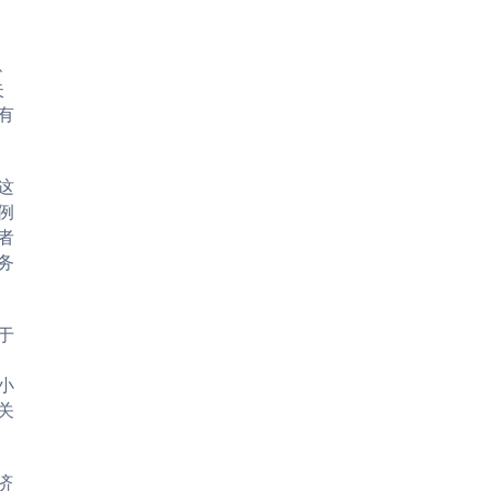
、
失
有
这
例
者
务
于
小
关
济