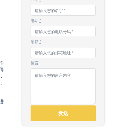
电话
*
邮箱
*
不
留言
得
，
，
进
发送