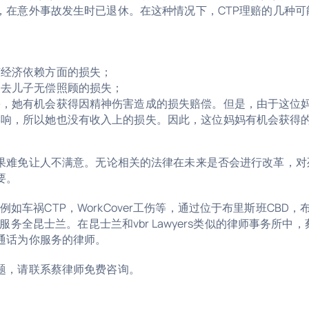
，在意外事故发生时已退休
。
在这种情况下，CTP理赔的几种可
有经济依赖方面的损失；
失去儿子无偿照顾的损失；
害，她有机会获得因精神伤害造成的损失赔偿。但是，由于这位
影响，所以她也没有收入上的损失
。
因此
，
这位妈妈有机会获得
。
果难免让人不满意
。
无论相关的法律在未来是否会进行改革，对
要。
，例如车祸CTP，WorkCover工伤等，通过位于布里斯班CBD，
个办公室服务全昆士兰。在昆士兰和vbr Lawyers类似的律师事务所中，
通话为你服务的律师。
题，请联系蔡律师免费咨询。