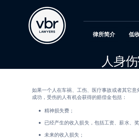
Skip
to
content
律所简介
低
人身伤
如果一个人在车祸、工伤、医疗事故或者其它意
成功，受伤的人有机会获得的赔偿金包括
：
精神损失费
；
已经产生的收入损失，包括工资、薪水、奖
未来的收入损失；