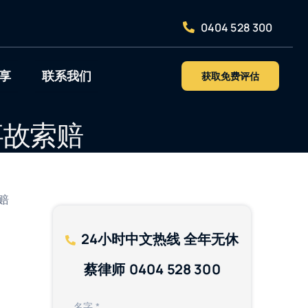
0404 528 300
享
联系我们
获取免费评估
事故索赔
赔
24小时
中文热线 全年无休
蔡律师
0404 528 300
名字
*