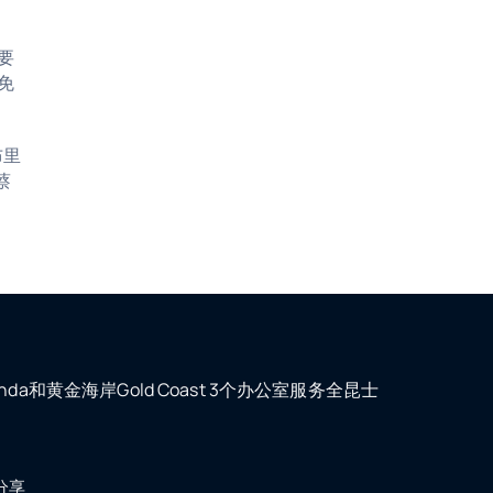
要
免
布里
蔡
orinda和黄金海岸Gold Coast 3个办公室服务全昆士
分享