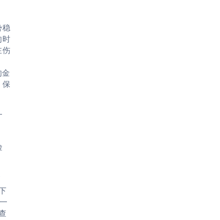
势稳
的时
在伤
的金
，保
一
险
管
下
中一
查