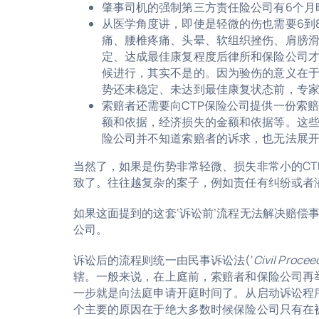
肇事司机的强制第三方责任险公司有6个月
从医学角度讲，即使是轻微的伤也需要6到
痛、腰椎疼痛、头晕、软组织挫伤、肩膀
定、达成最佳康复程度后律所和保险公司
候进行，其实不是的。因为验伤的意义在
势还未稳定、未达到最佳康复状态前，专
索赔者还需要向CTP保险公司提供一份索
额和依据，经济损失的金额和依据等。这
险公司并不知道索赔者的诉求，也无法展
当然了，如果是伤势非常轻微、损失非常小的CT
致了。往往越复杂的案子，例如责任有纠纷或者
如果这面提到的这套‘诉讼前’流程无法解决赔偿
公司。
诉讼后的流程则统一由民事诉讼法(‘
Civil Procee
辖。一般来说，在上庭前，索赔者和保险公司再
一步就是向法庭申请开庭时间了。从启动诉讼程序
个主要的原因在于绝大多数时候保险公司只有在