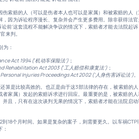
因伤索赔的人（可以是伤者本人也可以是家属）和被索赔的人（
解，因为诉讼程序漫长、复杂并会产生更多费用。除非获得法官
‘诉讼前’这套流程不能解决争议的情况下，索赔者才能去法院起诉
法官来判。
别为：
ance Act 1994 (
‘
机动车保险法’)
；
 Rehabilitation Act 2003 (
‘
工人赔偿和康复法’)
；
的
Personal Injuries Proceedings Act 2002 (‘
人身伤害诉讼法’)
。
程还算是比较高效的。也正是由于这3部法律的存在，被索赔的人
或者家属）发起的索赔诉求进行回应。最重要的是，被索赔的人
。并且，只有在这次谈判无果的情况下，索赔者才能在法院启动
2到18个月时间。如果是复杂的案子，则需要更久。以车祸CTP
下：