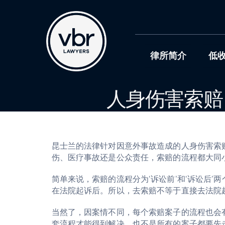
Skip
to
content
律所简介
低
人身伤害索赔
昆士兰的法律针对因意外事故造成的人身伤害索
伤、医疗事故还是公众责任，索赔的流程都大同
简单来说，索赔的流程分为‘诉讼前’和‘诉讼后’
在法院起诉后。所以，去索赔不等于直接去法院
当然了，因案情不同，每个索赔案子的流程也会有
套流程才能得到解决。也不是所有的案子都要先走完