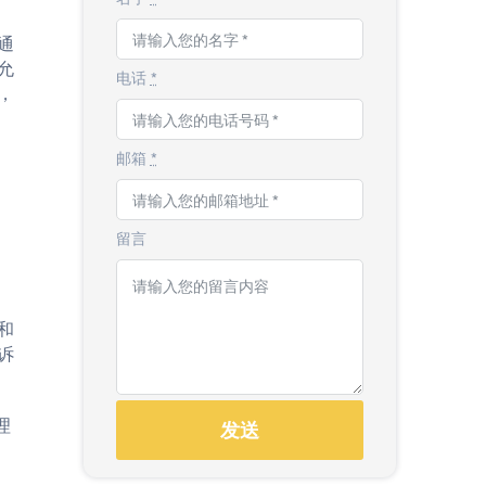
通
允
电话
*
，
邮箱
*
留言
和
诉
理
发送