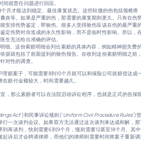
时间就责任问题进行回应。
8个月才能达到稳定、最佳康复状态。这些轻微的伤包括颈椎疼
滑囊炎等。如果是严重的伤，那需要的康复期则更久。只有在伤
才能安排伤势鉴定，即验伤。很多人觉得验伤应该在伤的最严重
于鉴定伤势对你造成的永久性影响，而不是临时性影响。所以，
家医生无法给出准确的评估。
赔明细。这份索赔明细会列出索赔的具体内容，例如精神损失费
些依据就包括了前面提到的验伤报告。在收到这份索赔明细之前
开针对性的调查。
P理赔案子，可能需要8到10个月就可以和保险公司就赔偿达成
潜在赔付金额较大，时间需要越久。
事宜，那么索赔者可以在法院启动诉讼程序，也就是正式的告保
dings Act
’)和民事诉讼规则(‘
Uniform Civil Procedure Rules
’)
举行一次谈判会议。如果双方无法通过这次谈判来达成和解，那
到再谈判，快则需要6到9个月，慢则需要12甚至18个月。其
被起诉后才会聘请律师，而他们的律师则需要时间将案子重新调