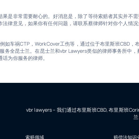
结果是非常需要耐心的。好消息是，除了等待索赔者其实并不需
作法律意见，如果你有任何问题，请联系蔡律师针对你个人情况
，例如车祸CTP，WorkCover工伤等，通过位于布里斯班CBD，
个办公室服务全昆士兰。在昆士兰和vbr Lawyers类似的律师事务所中，
通话为你服务的律师。
vbr lawyers – 我们通过布里斯班CBD, 布里斯班C
兰
索赔领域
赔偿法知识